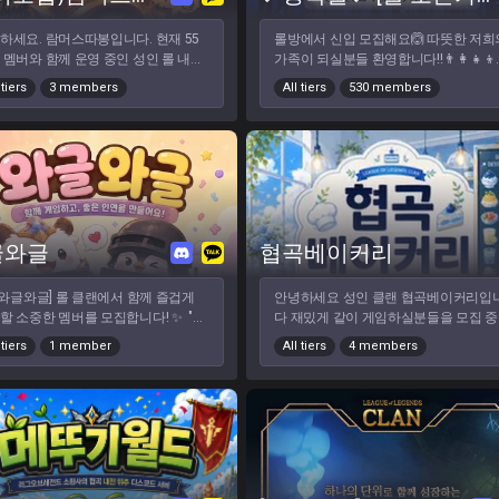
 게임은 혼자보다 함께할 때
재밌습니다. 🍀 롤콩이들에서 함께 한
하세요. 람머스따봉입니다. 현재 55
롤방에서 신입 모집해요🙆 따뜻한 저희의
어떠세요?
 멤버와 함께 운영 중인 성인 롤 내전
가족이 되실분들 환영합니다!!👨‍👩‍👧‍👦
니다. 아이언부터 에메랄드까지 저티
나이제한:20⬆ 실력 상관없어요! 행복하
 tiers
3 members
All tiers
530 members
유저들이 부담 없이 게임할 수 있는 분
게 가족처럼 지내면서 겜하실분들만!! 
를 지향하고 있습니다. 실력보다는
코 필수입니다!!💕 현재 저희는 하루에 내
 즐기고 배려하는 문화를 중요하게
전,자랭 꾸준히 돌아가고 솔랭,롤체,칼
하며, 처음 오시는 분이나 복귀 유저
람 가릴 것 없이 다양하게 돌아가요~ 
편하게 적응하실 수 있습니다. 오래 함
와주세요>_<!!❤ 현재인원: 약 160명 !! 자
게임하실 분들을 기다리고 있습니다.
랭/내전/칼바람/솔랭 좋아하시는분!! G
❤❣행복롤 20⬆ 성인🔥 💛신입환영💛
글와글
협곡베이커리
 [와글와글] 롤 클랜에서 함께 즐겁게
안녕하세요 성인 클랜 협곡베이커리입
할 소중한 멤버를 모집합니다! ✨ "함
다 재밌게 같이 게임하실분들을 모집 중
게임하고, 좋은 인연을 만들어가
입니다
 tiers
1 member
All tiers
4 members
" 정겨운 분위기 속에서 함께 방 분
를 매너 있게 롤 즐기실 분들을 기다
 📌 클랜 소개 규모: 현재
50명 규모의 아기자기하고 활기찬 소
방입니다. (성장중) 시스템: 공정
팀 매칭을 위한 '밸런스 내전 봇
stem' 완비! 사람만 들어오면 됩니
 직장인이라