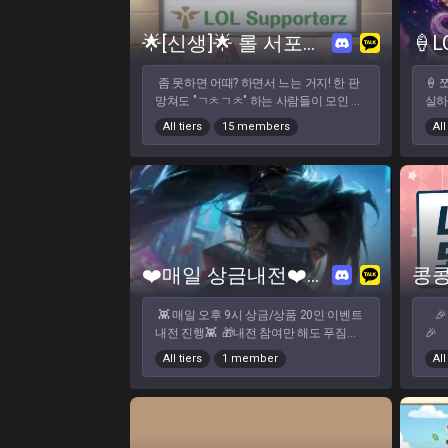
도 모두 환영합니다 :)
아갈
✨롤
🌟[신생]🌟 롤 서포터즈🐱 🎮칼바💛협곡🎮
🍦L
들어
좀 못하면 어때? 하면서 느는 거지! 한 판
🍦
망쳐도 "ㄱㅊㄱㅊ" 하는 사람들이 모인 곳!
실하
입롤도 환영, 발롤도 환영. 핑계 대도 안 혼
심심
All tiers
15 members
All
나요 니 탓 내 탓 없는 즐겜방, 같이 해
도 
요 핑 찍히고 욕 먹는 거 지친 당신,
서 
여기선 안 그래요 잘하는 사람 말고, 같
들어와서
이 웃을 사람을 찾고 있었다면 잘 오셨어
유저
요. 자기소개 안 해도 괜찮아요. 큐 한 번
어여!
같이 돌리면 금방 친해지니까요! 오
ㅎ🙈
늘부터 당신의 즐겜 메이트, 롤 서포터즈
입니다 우리는 26년도 5월 최초 개설
❤️매일 상금내전❤️성인롤 07⬆️
콩
한 클랜이에요. 어서 오셔서 중심멤버가
되어주세요!
👾 매일 오후 9시 상금/상품 20인 이벤트
🎉 [League of Legends] 클랜원 모집중!
내전 진행👾 🎁내전 참여만 해도 푸짐한
🎉 ​ 💙 콩콩
선물🎁
💙
All tiers
1 member
All
✔️
세~
​ 
신 분
바람 /