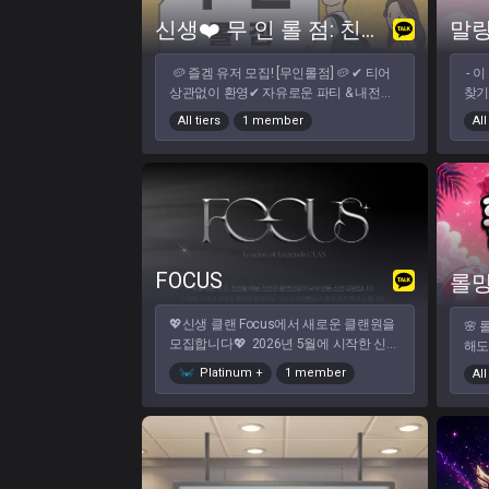
중 ・ 20대~40대 다양한 연령층 ・ 브론
별권한 부여! 
신생❤️ 무 인 롤 점: 친구 생김‼️
즈~마스터까지 폭넓은 티어 분포 ・ 저녁
RP
~새벽 주요 시간대 활발 ・ 일반 / 자유랭
게임
🥔 즐겜 유저 모집! [무인롤점] 🥔 ✔ 티어
- 
크 / 듀오 / 칼바람 / 롤토체스 / 특별모드 /
입 
상관없이 환영✔ 자유로운 파티 & 내전✔
찾기 위
스팀게임 등 다양하게 플레이 💬 이런 분
옵챗
분위기 좋게 즐겜 🎮 📌 가입 조건✔ 20세
근 
을 찾습니다 ꤶ 꾸준히 참여하실 수 있는
All tiers
1 member
All
이상 (성인)✔ 레벨 30 이상 🚫 가입 불가✖
인 
분 ꤶ 기본적인 매너와 존중이 자연스러운
이성미새 / 여왕벌 / 일벌✖ 한숨 / 징징 /
모두
분 ꤶ 듀오/내전/파티 플레이를 즐기시는
과도한 훈수✖ 패드립 / 심한 욕설 저희와
드립니다~ - 여미새
분 ꤶ 낯을 가리셔도 편하게 함께하실 수
함께 하실 분들을 모집하고 있습니다~ 티
유저 
있는 분 🍀 바나나단 분위기 ❤️ 존댓말 /
어 상관없이 즐겁게 신나게 활발하게 활
시 디
매너 기본 💛 따뜻하고 배려 있는 화목한
동하실 분들을 모십니다 :) 저희 클랜은 남
분위기 💙 화목 + 게임 균형 있게 운영 💜
다른 컨셉으로 시작하는 신생 클랜입니다
신입, 낯가리는 인원 먼저 챙기기 💖 가입
:) 멤버를 모집하고 있습니다. 언제든 클랜
조건 ・ 07년생 이상 ・ LOL 레벨 30 이
FOCUS
롤
원을 위한 클랜이 되겠습니다!★경로: 오
상 ・ 티어 무관 ・ 마이크 필수 🚫 가입제
른쪽 상단 카@톡
한 ・ 비매너, 남여미새, 허위티어, 부적절
💖신생 클랜 Focus에서 새로운 클랜원을
🌸 롤
한 닉네임 등 🍌 가입 방법 🍌 오픈톡 > 검
모집합니다💖 ​ 2026년 5월에 시작한 신생
해도 웃고, 이기면 더
색 > 바나나단
클랜 Focus는 현재 약 40명의 인원과 함
10명대 혼자 하는 롤이
Platinum
+
1 member
All
께 시작하고 있습니다! 현재 클랜 창설 이
다면, [롤망졸망]에서 같이 게임해
후 매일 내전과 게임이 돌아가고 있습니
임이
다. 부캐 자랭, 고티어 자랭 등등 여러 티어
도 
대의 게임도 돌아가고 있습니다! 재미있
는 
게 게임하실 분도, 롤을 배우고 싶으신 분
스쳐
도, 퀄리티 있는 팀 게임을 원하셨던 분들
만들