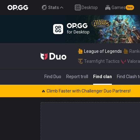
Stats
Desktop
Games
New
League of Legends
Rank
Teamfight Tactics
Valora
Find Duo
Report troll
Find clan
Find Clash
🔥 Climb Faster with Challenger Duo Partners!