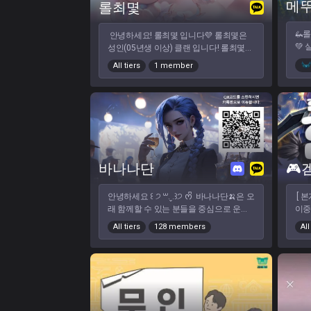
메
롤최몇
카-카-오-톡-방, 디-스-코-드- 참여 필수 ✅ 티
주로
어 : 언랭~에메랄드 까지 가능 ✅ 일주일
다! 🎁 특별한 혜택 &
🦗
안녕하세요! 롤최몇 입니다💜 롤최몇은
에 1일 이상↑ 활동 가능하신분 ✅ 가입가
고 
💚
성인(05년생 이상) 클랜 입니다! 롤최몇에
능 포지션 ⭕️ 탑 정글 미드 원딜 서폿 올라
& 내
함한
서는 매일매일 내전을 운영하고 있으며
이너 칼바람 ⭕️ ✅ 가입불가 포지션 ❌ 없
이 
All tiers
1 member
이상
내전 외에도 듀오랭크, 자유랭크, 칼바람,
음 ❌ 🙅‍♂️ 가입 불가 🙅‍♀️ ❌ 이중클랜, 남/여
🔥
요) 팀 게임, 내전 좋아하시는 분들 너무나
아수라장, 롤토체스를 함께할 분들을 기
미새, 끼리끼리, 소통불가 ❌ 철새, 유령, 레
분 완전 
도 
다리고 있습니다! 혼자하는 게임이 외로
벨 낮은 계정, 최근활동 없는 계정 ❌ 남탓,
입 
우셨다면 고민하지 말고 롤최몇으로 놀러
타인 비방, 원치않는 훈수, 분위기 흐리는
선호
오세요😘 미드 라이너 대환영!!
행동(한숨) 💻 클랜전용 홈페이지 운영 💻
및 
엄청 간단하고 편하게 게임참여 및 생성
너를
💯 클랜티어 운영 (내전 승패에 따라 점수
다. ⭕ 이런 분을 원해요!
자동 변동) 💯 점수 기반 자동 벨런스 팀
매너와
바나나단
배정 🤼‍♂️ 다양한 미니게임 / 클랜상점 운영
적이
가입문-의은 오른쪽 상단 위에 카-톡 눌러
주실 분 ❌ 이런
안녕하세요 ꒰ ੭ ꒳.ˬ.꒱੭ ᰔᩚ 바나나단🍌은 오
[ 본
주세요
불가
래 함께할 수 있는 분들을 중심으로 운영
이중
위장
되는 성인 클랜입니다 인연을 소중하게
방,
흐리는 
All tiers
128 members
All
생각하며 함께 오래 어울릴 수 있는 분 을
필수
본 
찾고있습니다. 최근 방 정리를 진행하여
주3
해요
보다 쾌적한 환경에서 금방 적응하실 수
월 
있으며, 기본적인 매너만 지켜주신다면
리 & 
누구나 부담 없이 즐기실 수 있는 분위기
다수
입니다. 🍌 클랜 소개 ・ 6년째 안정적으
(평
로 운영 중 ・ 100명 이상 활발히 활동
음!