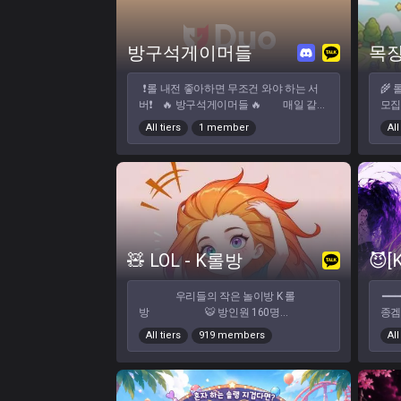
들은
❌ 
미새
방구석게이머들
목
[현재
정글
❗️롤 내전 좋아하면 무조건 와야 하는 서
🌾
[ 여
버❗️ 🔥 방구석게이머들 🔥 매일 같이
모집 🐮 혼자 솔랭만 
게 
모여서 협곡 내전 / 칼바람 내전 / 이벤
근 
내 
All tiers
1 member
All
트 내전까지 티어, 실력 상관 없이 다함
할 
있으
께 어울려 내전할 수 있는 서버입니
요! ━━━━━━━━━━━━━━━ 🐑 **모집 대상**
세요
다 1️⃣ 내전 자주 열림 2️⃣ 언랭~챌린
🤍
저까지 티어 상관없이 참여 가능 3️⃣ 빡
🎓
겜보단 즐겁고 유쾌한 분위기 중심 4️⃣
저 
혼자 와도 바로 낄 수 있음 💎 가끔
대환영 ━━━━━━━━━━━━━
은 상품 걸고 내전도 진행! 💎 롤 좋아
는!*
하는데 같이 할 사람 없으면 방구석게이
밸런스
🧸 LOL - K롤방
😈[K
머들에서 같이 ㄱㄱ 😎 📌 뉴비 환
기 
영 📌 마이크 없어도 가능 📌 친구랑 같
━━━━━━
우리들의 작은 놀이방 K 롤
━━━
이 들어와도 환영 👉 디코 링크 : (링
잘 
방 🐯 방인원 160명
종겜 
크 첨부)
분 
🐹 평균 20 ~ 30대 (20세이상) 게임
😈
전을
All tiers
919 members
All
시간대 : 저녁 ~ 새벽 인성이 좋은 신입
간 
친구
모집중 ✨ 게임도 즐기지만 매년 정모
하기
━━━━━━
도 합니다 (가족 느낌) 🐋 우측 상단에
람 
표** "실력보다 매너, 경쟁보다 재미" 서
가입신청 하시고 ㅋㅏ톡 이모티콘 누르시
께 
배려