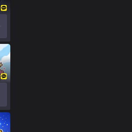
동
진
━━
터
상
━━
1
:
 /
합
!