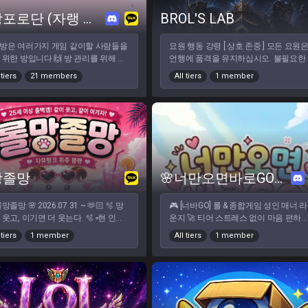
롤을 기본으로 하되 FPS,
말랑포로단 (자랭 증바람 위주)
BROL'S LAB
G, 디펜스게임 등 타게임도 가능합니다
 인원 모자랄 때 지인 초대 자유!! 가
이 방은 여러가지 게임 같이할 사람들을
요원 행동 강령️ [ 상호 존중 ] 모든 요원은
원하시면 상단 가입신청 버튼 클릭 or
한 방입니다 🙌 방 관리를 위해 최
언행에 품격을 유지하십시오. 불필요한
에 겜모사 검색!
새 규칙을 업데이트 했습니다! 기본적
분쟁은 즉각적인 제재 대상입니다. [ 닉네
 tiers
21 members
All tiers
1 member
매너와 공지사항 준수는 필수입니다.
임 통일 ] 서버 닉네임은 LOL 닉네임과 
 성인인 만큼 알잘따깔센 이용 부탁
일하게 설정해야 합니다. (변경 시 운영
 ❌ / 남미새 ❌ / 비매너
에게 즉시 요청하십시오.)
❌ - 매너는 필수, 예의는 기본! - 게임
━━━━━━━━━━━━━━━━━━━━━━━━━━━━━━
코 필수 - 90~07 년생 까지만!
내전 및 팀 게임 수칙 [ 운영 목표 ] 개인의
기량보다 팀원 간의 협동을 통한 승리를
최우선 가치로 삼습니다. [ 서렌 금지 ] 압
도적으로 불리한 상황이라도 항복(서렌
망졸망
🌸너만오면바로GO🌸 Season2
더)하지 않고 끝까지 최선을 다해 데이
를 수집하십시오. [ 매너 게임 ] 게임 내 과
망졸망 🌸 2026.07.31 ~ 🫶🏻 🫧 망
🎮 [너바GO] 롤 & 종합게임 성인 매너 라
한 감정표현 및 상대방을 도발하는 모든
 웃는다. 🫧 ▫️현 인원 :
운지 🚀 티어 스트레스 없이 마음 편하게
행위는 엄격히 금지합니다.
 조금은 심심해졌
게임할 공간을 찾으시나요? 만 19세 이
━━━━━━━━━━━━━━━━━━━━━━━━━━━━━━
 tiers
1 member
All tiers
1 member
요🥰 게
성인이라면 누구나! 부담 없이 힐링하며
[ 승급 프로세스 ] 모든 신규 진입 요원은 
 끝난 뒤에도 “오늘 재밌었어! 다음에
게임할 유저분들을 모집합니다! ☕ ✨ 너바
주일간의 검증 기간을 거칩니다. 방법: 1
같이 하자” 라는 말이 자연스럽게 나오
GO가 특별한 이유 ✨ 🏆 매주/매일 열리
주일간 내전 및 자유 랭크 게임 진행 평가
클랜으로 만들어갈 예정입니다💗 잠깐
는 재미있는 내전 & 이벤트 대회! ⚔️ 칼바
운영진이 팀 게임 기여도를 종합 평가한
 지나가는 인원이 아닌, 함께 추억을
협곡 / 롤체 / 듀랭·자랭 / 종합게임 파티
후, 정식 요원으로의 승격 여부를 결정
고 함께 웃고 이야기하며 추억을 쌓
상시 구인! 🛡️ 텃세 · 울타리 · 비매너 제로
니다.