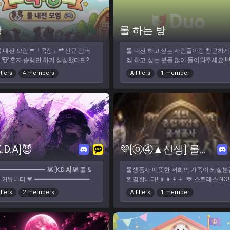
 죄송해요.. ​ ❌ 이중클랜 ​
위장티어 / 부계정 ​ ❌ 각종
 ​ ❌ 분위기 흐리는 분 ​ ​
장
롤 하는 방
 원딜라인 마감입니다] [탑,미드,
라인 적극적으로 환영합니다] ​
 롤 내전 모임 **「목장」** 신규 멤버
롤 내전 하고 싶는 사람들이랑 친근하게
성유저분들 환영입니다.] 편하게 재밌
하기 심심했다면? 퇴
겜 하고 싶는 분들 많이 들어와주세요!!!!
게임하실 수 있어요 :) ​ 지금 클랜
후, 학교 끝나고 함께 웃으며 롤 한 판
여러 이벤트와 컨텐츠들을 계획 중에
 tiers
4 members
All tiers
1 member
사람을 찾고 있다면 **목장**으로 오세
니 많이 오셔서 구경하시고 참여해보
 :)
 20~30대 누구나 환영 💼 직장인 환영
 대학생 · 취준생 환영 🎮 아이언 ~ 챌린
티어 제한 없음 🌱 초보 · 복귀 유저도
━━ 🐶 **목장에서
* 🌾 5:5 내전 상시 진행 ⚖️ 공정한 팀
 운영 🎙️ 서버 음성 참여 (소통) 🎉 정
.D.A]😈
💜[ⓞ④▲신생] 롤생폼사 성인 종합게임방💜
이벤트 및 자체 대회 진행
━━━━━━━━━ 🐄 **이런 분들이라면
━━━━━━━━━━━━━ 👾 [K.D.A] 👾 롤 &
롤생폼사 따뜻한 저희의 가족이 되실분
맞아요!** 🍀 같이 롤할 사람이 필요한
커뮤니티 💗 ━━━━━━━━━━━━━━━━
환영합니다!!👨‍👩‍👧‍👦 💙 스트레스 NO!
🍀 솔랭만 하다 지치신 분 🍀 즐겁게 내
 부담 없이 들어와 같이 게임하는 공
텃세 NO! 다 같이 즐겁게 게임해요 💙 
 즐기고 싶은 분 🍀 오래 함께할 게임
 tiers
2 members
All tiers
1 member
🌸 신규 멤버 모집 중! └ 혼자 게임
본적인 매너만 지켜주시면 누구나 부담
를 만들고 싶은 분
 심심한 분 🙌 └ 듀오 · 자랭 · 칼바
없이 어울릴 수 있어요. 오래오래 함께 
━━━━━━━━━ 🤎 **목장의 운영 목
· 내전 · 종겜 모두 환영 └ 지인과 함
실 소중한 멤버를 모십니다! 😊 🌻 [롤
로
이용 가능 💜 └ 자유롭게 이용 가능
사]의 매력 포인트 🌻 🌟 즐겜 지향: 실력보
하며 오래 함께 즐길 멤버를 기다리