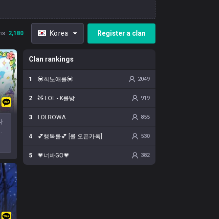
Register a clan
Korea
ns
:
2,180
Clan rankings
1
💟희노애롤💟
2049
2
🧸 LOL - K롤방
919
3
LOLROWA
855
다
이
4
💕행복롤💕 [롤 오픈카톡]
530
있
 즐
5
💗너바GO💗
382
등