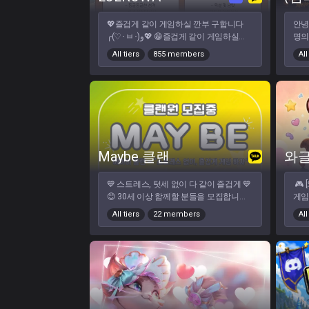
성 참여 필수
는분 ❌ 남미새, 여미새 ❌ 상식을 벗어난
더 
게임 매너 ❌ 과도한 친목질 ❌ 타인에게
💖즐겁게 같이 게임하실 깐부 구합니다
안녕
판 
욕설 및 지적금지 (혼잣말 욕설 자제) 🌼가
╭(♡･ㅂ･)و💖 😁즐겁게 같이 게임하실
명의
입방법🌼 ①듀오 사이트 클랜 가입신청
20~30대 누구나 환영합니다😁
방입
All tiers
855 members
All
👉우측 상단 가입신청 클릭 ②톡방 상담
🎉 LOLROWA만의 특별한 점 🎉 ✨ 자체
어 
후 디스코드 안내 👉우측 상단 카카오톡
밸런스 시스템 (LOLROWA) "아 팀운 억까
위기
아이콘 클릭 후 상담
ㅠㅠ" 이제 그만! 자체 계산기로 넥서스 터
함께
질 때까지 쫄깃한 황금 밸런스 내전을 만
생각
들어 드립니다. ✨ 나만의 내전 전적 &
도 
MVP 내전 한 판 한 판이 잊히지 않게! 내
께 
폼과 MVP 기록이 전용 사이트에 예쁘게
기록됩니다. (구경하는 재미 쏠쏠👀) ✨ 연
Maybe 클랜
와
2회 클랜 최대 축제 '멸망전' 리그전 및 다
양한 이벤트 진행! 내 전적으로 몸값이 정
💙 스트레스, 텃세 없이 다 같이 즐겁게 💙
🎮
해지는 꿀잼 드래프트도 경험해 보세요.
😊 30세 이상 함께할 분들을 모집합니다
게임
✨ 스트레스 ZERO '용기 내전' 지표 관리
😊 🌻 클랜 특징 🌻 🌟 주력 : 5인 자랭, 내
께 
빡세다고요? 올 랜덤 포지션+챔피언으로
All tiers
22 members
All
전, 증강 칼바람 🌟 가끔 : 듀오 랭크, 일겜
요!
뇌 비우고 웃고 떠드는 대환장 예능 내전
🌟 매일 내전 / 자랭 진행중 🔥 🌟 실력보
위기
도 준비되어 있습니다 🎲
다 매너 / 빡겜보다는 즐겜 🌟 즐겜유저 환
립니다. 💛
영 / 닉네임 자유 (닉변X) 🌟 클랜원 평균
약 
티어 : 골드~에메랄드 🌟 주요 활동시간 :
규모 
저녁 8시~새벽 1시🌙 🌟 현재 인원 : 약
한 
160명 (최대 인원 200명 예정) 🤗 가입 가
Sy
능 🤗 ✅ 만 30세 이상 (97년생부터↑) ✅
다! 주 활동 시간 : 대부분