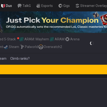
Duo
TalkG
Esports
Gigs
Streamer Overlay
ed 5-Stack
ARAM: Mayhem
ARAM
Arena
nt
Steam
Palworld
Overwatch2
 team
Climb ranks?