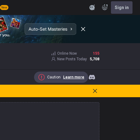
EN
Sign in
New
Online Now
155
New Posts Today
5,708
Caution
Learn more