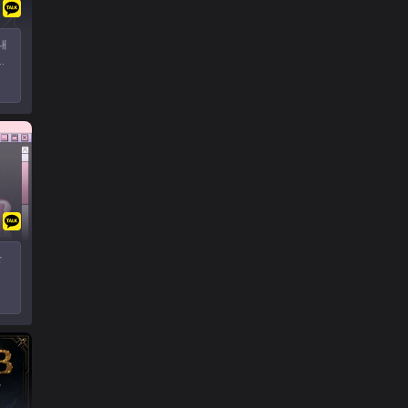
내
요
환