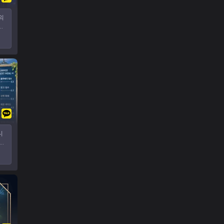
디
바
얼른
o
니