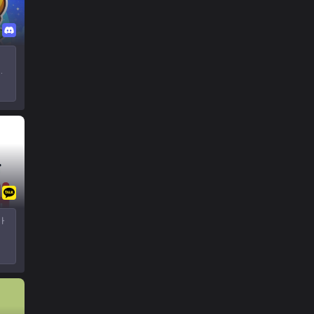
━━
 성
터
루
다
사
들
고
ㆍ