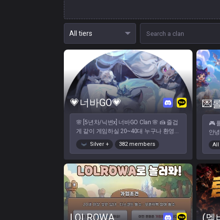
💗너바GO💗
💌
🌸 [5년차/닉변x] 너바GO Clan 🌸 🍰 즐겁
🎮 
게 같이 게임하실 20~40대 누구나 환영
안녕
합니다 🍰 클랜 평균 연령대에 30대가 많
저녁 
Silver
+
382 members
All
습니다. 40대 분들도 환영해요 🎉 너바GO
다면
만의 장점 🎉 🌸 꾸준히 이벤트 대회가 열
질 친구
리는곳! ( 이벤트, 리그, 토너먼트, 종겜 등
영해
다양한 컨텐츠) 🌸 일반/칼바/롤체/듀랭/
보, 
자랭/종합게임 등 다양한 모드의 파티를
자랭 
구할수 있는 곳 🌸 텃세, 끼리끼리의 친목
매너 
질 없이 두루두루 잘 지낼수 있는 환경 💡
은 
23살 이상 💡게임 좋아하시는분 💡두루두
음 
LOLROWA
루 잘 지내실수 있는분 💡LOL을 사랑하시