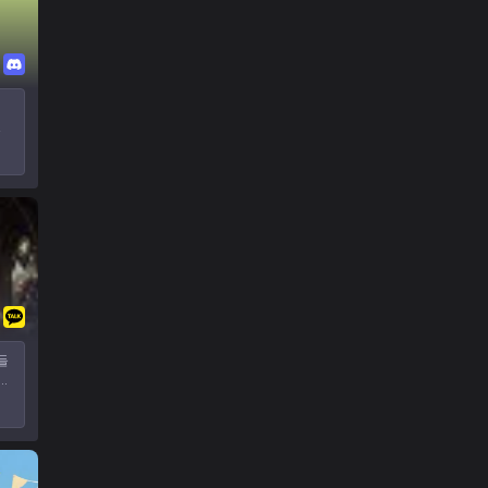
!
들
기
하
생폼