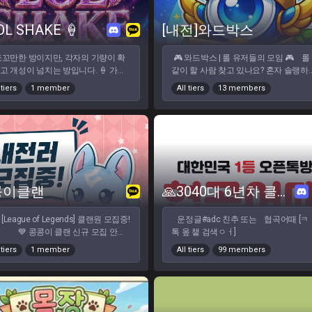
 소중한 인연을 기다리겠습니다🙇🏻‍♀️
깨끗하고 단정한 서버 분위기! 👤 가입 대
━━━━━━━━━━━━━━━━━━━━━━━━━━━━━━
망졸망에서 오랫동안 즐겁게 함께 만
상 - 만 19세 이상 롤 & 게임을 사랑하는
"지식은 공유될 때 가치를 갖지만, 데이
OL SHAKE 🍦
[내전]와드박스
가요✨
인 유저 - 매너 플레이를 지키며 두루두
는 통제될 때 힘을 갖는다." BROL'S LAB
친하게 지내실 분 🚫 금지 사항 - 남미새 /
Operations Center.
 쪼꼬만한 방이지만, 각자의 기량이 확
🎮 와드박스 | 롤 유저들의 모임 🎮 롤
여미새 / 위장 티어 - 욕설, 훈수, 패드립,
고 개성이 넘치는 방입니다. 🍦 가끔
같이 할 사람 찾고 있나요? 혼자 솔랭하
게임 내 비매너 - 특정 인원끼리만 노는 
할때 퀴즈도 내고, 내맘대로 이벤트
지쳤다면, 와드박스로 오세요
적 파벌 👉 고민하지 말고, 너만 오면 바
 tiers
1 member
All tiers
13 members
합니다 🍦 혼자는 싫고 일상 공유 하면
🤗 ━━━━━━━━━━━━━━━━━ 💬 이런 분
로 GO! 🚀
수다 떠실 분도 좋습니다! 🍦일단 한번
환영합니다 ㆍ편하게 듀오 / 내전 하고
 놀고가세여! ૮꒰ྀི σ̴̶̷ . σ̴̶̷ ꒱ྀིა♡ 여성
싶은 분 ㆍ티어 상관없이 같이 게임 하
 대환영♥️ 공주파티 걸스토크 하고싶
싶은 분 ㆍ사람들과 소통하고 싶은
!!! 저의 크나큰 야망(?) 입니당 ㅎㅎ
분 ⚠️ 서버 규칙 ㆍ서로 존중은 기본
🫶🏻
입니다 ㆍ욕설 / 패드립 / 인신공격 금
지 ㆍ분쟁 유도 및 분위기 저해 금지 
불쾌감을 줄 수 있는 닉 금지
콩이클랜
🙏3040대 6년차 클랜 오픈ㅊㅐ팅: 협곡어때
운정글#adc 친추 또는 협곡어때 [ㅋ ㅏ
이 클랜 신규 모집 안내
톡 옾 챝 검색ㅇㅓ]
 ​ 👀 이런 분들 찾고 있어요! ​
 tiers
1 member
All tiers
99 members
 100레벨 이상 ​ ✔️ 나이 만 20
40세 ​ 💛 게임을 좋아하시는 분!
💛 함께 즐기는 게임이 하고 싶으
! ​ 💛 내전 / 자랭 / 스크림 / 칼
 롤체 / 타게임 다 OK! 🙏 이런 분