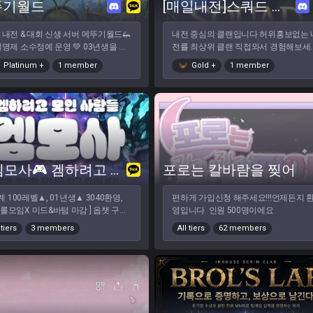
뚜기월드
[매일내전]스쿼드 클랜
 퇴근 후 저녁 시간에 활발히 모입니
 이벤트를 준비하
롤 내전 & 대회 신생 서버 메뚜기월드🦗
내전 중심의 클랜입니다 허위홍보없는 
있어요! 🏆 상금을 건 다양한 이벤트
 실명제 소수정예 운영 💚 03년생을 포
전률 최상위 클랜 직접와서 경험해보세
전 주기적 진행예정! ⚔️ 추후 인원
 이전 출생자 💚 최고티어 플레티넘
:)
더 모이면 자체 '멸망전' 진행 예정!
Platinum
+
1 member
Gold
+
1 member
 💚 지인 입장 가능 (위 조건 충족 필
 적극적이고 활발하게 게임 참여해주실
환영합니다! 🙋‍♂️ 모집 안내 & 가
환영합니다 🦗💚
자격 나이: 04년생 이상 누구나!
 포지션: [정글 / 미드 / 탑] 유저 우대
매우 환영! ⚔️ 롤을 사랑하고 기본 매
 갖춘 분이라면 언제든 환영합니
 ✅ 기본적인
 예의 를 잘 지키시는 분 ✅ 적극
🎮겜모사🎮 겜하려고 모인 사람들🔥
포로는 칼바람을 찢어
고 활발하게 게임 및 소통에 참여해
 분은 사양합니다 (가입
계 100레벨▲, 01년생▲ 3040환영,
편하게 가입신청 해주세요!!!언제든지 
) 🚫 한숨 / 남탓 / 비매너 유저 🚫
롤모임X 미드&바텀 마감 ] 옵챗 구인
영입니다 인원 500명이에요
티어 🚫 여미새 / 남미새 등 물을
 수다방 개별운영 수다방은 신규만 1주
목적을 가진 분 04년생 이상 기
 tiers
3 members
All tiers
62 members
가입, 구인방은 필수가입 정규내전
예의 지키시는 분이시면 누구나 환영
회 / 이벤트 내전 월 2회 / 칼바람내전
!
2회 내전시스템사용 > 멤버별 점수 관
팀 밸런스 조정 등등 • 매너 게이머들
!!! • 언랭부터 그마까지 다양한 티어
균티어 에메) • 기존멤버 텃세 절대 없
! • 좋은 방면으로 활약한 멤버에게 특