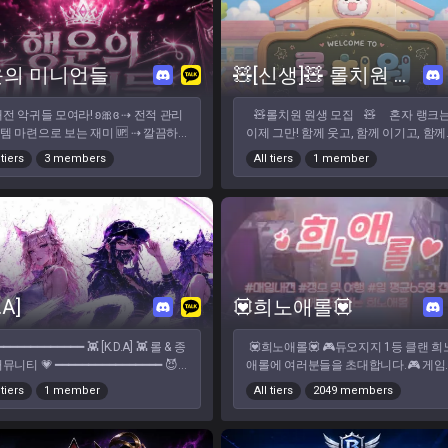
 저희는 누구나 편하게 함께 게임할
다는 매너! 빡겜 보다는 즐겁게! 🌟 주요
있습니다. 우리 목장에서 함께 즐겨요!
있는 공간을 지향합니다 ᰔᩚ 혼자 하
동 시간: 저녁 18시 ~ 새벽 1시 🌙 🌟 다양
🐶 친추 주시면 안내 도와드릴게요 ! 조
심심할 때, 듀오가 필요할 때, 내
한 플레이: 일반 / 자랭 / 내전 / 칼바람 /
#6674
나 종합게임이 하고 싶을 때. 부담
롤체 / 각종 종합겜까지 🌟 티어 상관
의 미니언들
🧸[신생]🧸 롤치원 오픈채팅방
 들어와 함께 게임하고 자연스럽게
환영🌟 자유로운 파티 🌟 내전봇 활성화
질 수 있는 공간입니다.
🤗자랭/내전/칼바람/솔랭/롤체 좋아하
전 악귀들 모여라! ʚ🎀ɞ ⇢ 전적 관리
🧸롤치원 원생 모집 🧸 혼자 랭크는
━━━━━━━━━━━ ᯓ★ [K.D.A] 전용
는분!! 🤗 너만오면 Go! 💛즐겜 유저 신입
템 마련으로 보는 재미 🆙 ⇢ 깔끔하
이제 그만! 함께 웃고, 함께 이기고, 함께
 사용 가능 ᰔᩚᝰ.ᐟ
환영💛 💛 롤 내전 좋아하면 무조건 와
관리가 잘 되어있는 서버를 원하시는
성장할 원생을 모집합니다.
━━━━━━━━━━━━ 🎮 누구나 편하게
하는 서버 💛
 tiers
3 members
All tiers
1 member
에게 적합 ⇢ 규칙이 복잡하지 않은
━━━━━━━━━━━━━━━━━━ 이런 분들을 환영
! * ⭑ 티어 제한 없음 * ⭑ 출석
장점 ⇢ 1일 N 내전, 주기적으로 멸망전
합니다. • 듀오·파티를 구하고 싶은 분 • 내
 없음 * ⭑ 게임 참여 자유 * ⭑ 내
, 명예의전당 마련! ⇢ 미니언 랜드 (일
전, 멸망전을 즐기는 분 • 칼바람을 자주
 듀오 · 자랭 · 칼바람 · 롤체 · 종겜 모두
츠 운영 「💡」 입장 시 규정 꼭
플레이하는 분 • 티어와 상관없이 즐겁
 ⤷ 하고 싶은 게임을 편하게 함께
해 주세요
게임하고 싶은 분 • 편하게 소통하며 오
면 됩니다 ❤︎ ━━━━━━━━━━━━━━
활동할 친구를 찾는 분
 이런 분들을 환영합니다 🌸 ✓ 혼자
━━━━━━━━━━━━━━━━━━ 서버 콘텐츠 • 채
하기 심심한 분 ✓ 듀오 · 자랭 · 칼
팅 레벨 반 진급 시스템 • 짝꿍 찾기 & 
 파티를 편하게 구하고 싶은 분 ✓
.A]
💟희노애롤💟
만들기 • 내전 · 멸망전 · 이벤트 진행 • 출
과 종합게임을 함께 즐기고 싶은 분
석체크 및 다양한 보상 • TTS 봇 지원 • 
같이 이야기하며 게임하는 걸 좋아하
━━━━━━━━━ 👾 [K.D.A] 👾 롤 & 종
💟희노애롤💟 🎮듀오지지 1등 클랜 희
치원 컨셉의 감성적인 서버
분 ✓ 오래 함께할 게임 친구를 찾는
 ━━━━━━━━━━━━━━━━ 😈
애롤에 여러분들을 초대합니다.🎮 게임은
━━━━━━━━━━━━━━━━━━ 실력보다 매너,
🌙 K.D.A 운영 방향 ❯ 게임 참여는
 없이 들어와 같이 게임하는 공간 🌸
하고 싶고 같이 할 친구들은없고.. 듀오
승리보다 즐거움. 함께 오래 활동할 원생
롭게 ❯ 함께 즐길 사람과 이용 가
 tiers
1 member
All tiers
2049 members
 모집 중! └ 혼자 게임하기 심심
지에서 구해도 간혹 트롤도 나오고.. 싸
을 기다립니다.
❯ 서로 배려하며 즐겁게 게임하는
 · 칼바람 · 내전 · 종
고.. ❤저희방에 오시면 그런 걱정없습니
기 ❯ 실력보다 매너를 중요하게
└ 지인과 함께 이용 가능 💜
다❤ 커플들끼리 오셔도 마상 없이 편안하
하는 공간 다른 사람에게 불편을 주