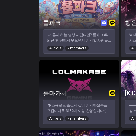
면 완료됩니다 편하게 오셔서 즐겨주세
🎧
고 
요 ~ [ 우리방 특징 ] > 운영진이 권력
수 
🌾
을 과시하지 않음 > 타 게임방에 비
기 
이현
해서 모임이 많음 > 정말 게임만 즐
전이
롤파크
행운
기셔도 환영합니다 > 정말 많은 인원들이
없이
가족처럼 어울리는 방입니다 > 타 방 대비
친해
🎢 혼자 하는 솔랭 지겹다면? 롤파크 🎮
💫 내
개개인의 자유를 존중하며 인격적 & 도덕
━━━
퇴근 후 편하게 웃으면서 게임할 사람들
시스
적 어긋나는 문제를 제외한 추방을 자제
태그
모여있어요 :) [ 주 게임 ] 칼바람 /
고 
하는 편 > 사람을 왕따시키지 않음 >
━━
All tiers
7 members
All
증바람 일반 / 자랭 / 듀오 / 격전 내전 &
분들
내전 및 이벤트 사이트 운용 (AI 시스템 도
참여
디코 수다 가끔 타겜도 같이! (스팀, 베
게 
입) > 나의 지인들 서버 초대 가능 편
체크
그) [ 롤파크 분위기 ] 과한 분위기
개최
하게 오셔서 같이 게임해요 ~ 💕
전 ·
없이 편하게 즐겜 이겨도 웃고 져도 웃
기장) 컨텐
ㅋㅏ톡 옵챗에서 [ K롤방 ] 을 검
OK
음 밤반 / 새벽반 환영 (낮에도 있음!) 롤
숙지
색하시고 들어오셔도 됩니다 !!!!
즐기
하면서 수다 & 일상 공유도 같이 신입도
🌸
적응 잘하는 분위기! [ 이런 분 환영 ]
게임
매너 있게 오래 같이 게임하실 분 칼바
바람
롤마카세
[K.D
람 좋아하시는 분 편하게 듀오할 사람 찾
내전
는 분 게임보다 분위기 중요하신 분 LCK
✓ 
💖소규모로 즐겁게 같이 게임하실분들
━━━━━━━
좋아하시는 분 저티어 이신분들 [ 이런
는 
구합니다💖 😁30대 이상 환영합니다 (최
겜 커뮤니티 
분은 안 맞아요 ] 남탓 / 과한 훈수 / 욕
분 
소 99)😁 🎉 자체 봇 도입 🎉 ✨ 클랜 내 개
부담
설 / 과몰입 여미새 / 남미새 롤은 잘 못
자유
All tiers
7 members
All
발자가 직접 만든 내전용 봇 시스템 ✨ 나
신규 멤버
해도 괜찮아요! 같이 웃으면서 즐길 분 환
능 
만의 내전 전적이 지속적으로 기록됩니
한 분 🙌 └ 듀오 · 자랭
영 :)
분위
다. ✨ 멸망전 같은 다양한 이벤트로 좋은
겜 모두 환영 
생각