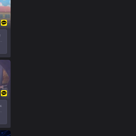
 활
없이
!
시
야
게
래
모둠
유
노
지
우