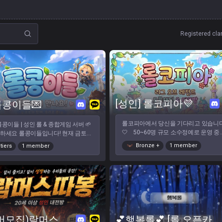
Registered cla
[성인] 롤코피아💜
롤콩이들💌
롤코피아에서 당신을 기다리고 있습니
롤콩이들 | 성인 롤 & 종합게임 서버 🌱
🤍 50~60명 규모 소수정예로 운영 중
하세요 롤콩이들입니다! 현재 금토일
며, 클린하고 화목한 분위기 유지하고 
내전 진행중입니다!! 혼롤이 심심하
Bronze
+
1 member
 tiers
1 member
습니다🔥 자랭, 솔랭, 내전, 칼바람 함께
? 편하게 게임하고 자연스럽게 친해
기실 분 환영합니다😊 배그, 스팀게임 
들을 기다립니다! ✨ 이런 분들 환
종합게임도 상시진행중! 고민없이 입장해
요 🌼 롤을 좋아하는 성인 유저 🌼 초
주세요🤍
복귀, 즐겜, 빡겜 모두 환영 🌼 듀오 /
/ 칼바람 / 롤체 / 종합게임까지! 🌼
있게 오래 함께하실 분 💚 롤콩이들
✔️ 자유로운 파티 모집 ✔️ 접속 강요 없
✔️ 신입도 소외되지 않는 분위기 ✔️ 음
(멤버모집)람머스따봉
💕행복롤💕 [롤 오픈카톡]